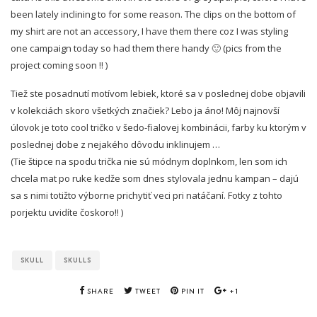
been lately inclining to for some reason. The clips on the bottom of
my shirt are not an accessory, I have them there coz I was styling
one campaign today so had them there handy 🙂 (pics from the
project coming soon !! )
Tiež ste posadnutí motívom lebiek, ktoré sa v poslednej dobe objavili
v kolekciách skoro všetkých značiek? Lebo ja áno! Môj najnovší
úlovok je toto cool tričko v šedo-fialovej kombinácii, farby ku ktorým v
poslednej dobe z nejakého dôvodu inklinujem …
(Tie štipce na spodu trička nie sú módnym doplnkom, len som ich
chcela mat po ruke kedže som dnes stylovala jednu kampan – dajú
sa s nimi totižto výborne prichytiť veci pri natáčaní. Fotky z tohto
porjektu uvidíte čoskoro!! )
SKULL
SKULLS
SHARE
TWEET
PIN IT
+1