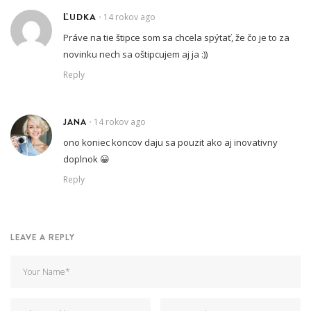
ĽUDKA
14 rokov ago
•
Práve na tie štipce som sa chcela spýtať, že čo je to za
novinku nech sa oštipcujem aj ja :))
Reply
JANA
14 rokov ago
•
ono koniec koncov daju sa pouzit ako aj inovativny
doplnok 😀
Reply
LEAVE A REPLY