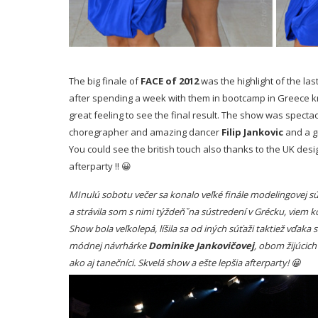
The big finale of
FACE of 2012
was the highlight of the la
after spending a week with them in bootcamp in Greece
k
great feeling to see the final result. The show was spectacu
choregrapher and amazing dancer
Filip Jankovic
and a g
You could see the british touch also thanks to the UK des
afterparty !! 😀
MInulú sobotu večer sa konalo veľké finále modelingovej s
a strávila som s nimi týždeňˇna sústredení v Grécku, viem k
Show bola veľkolepá, líšila sa od iných súťaži taktiež vďak
módnej návrhárke
Dominike Jankovičovej
, obom žijúcic
ako aj tanečníci. Skvelá show a ešte lepšia afterparty! 😀