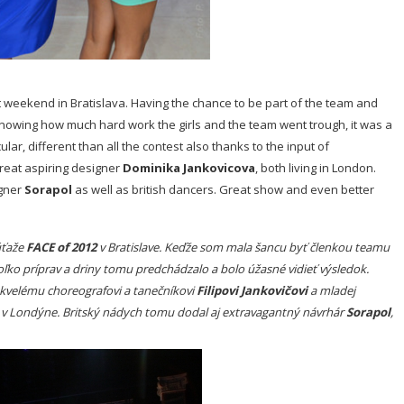
st weekend in Bratislava. Having the chance to be part of the team and
nowing how much hard work the girls and the team went trough, it was a
lar, different than all the contest also thanks to the input of
reat aspiring designer
Dominika Jankovicova
, both living in London.
igner
Sorapol
as well as british dancers. Great show and even better
úťaže
FACE of 2012
v Bratislave. Keďže som mala šancu byť členkou teamu
oľko príprav a driny tomu predchádzalo a bolo úžasné vidieť výsledok.
a skvelému choreografovi a tanečníkovi
Filipovi Jankovičovi
a mladej
h v Londýne. Britský nádych tomu dodal aj extravagantný návrhár
Sorapol
,