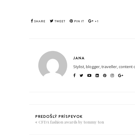
SHARE
TWEET
PIN IT
+1
JANA
Stylist, blogger, traveller, content 
PREDOŠLÝ PRÍSPEVOK
CFDA fashion awards by tommy ton