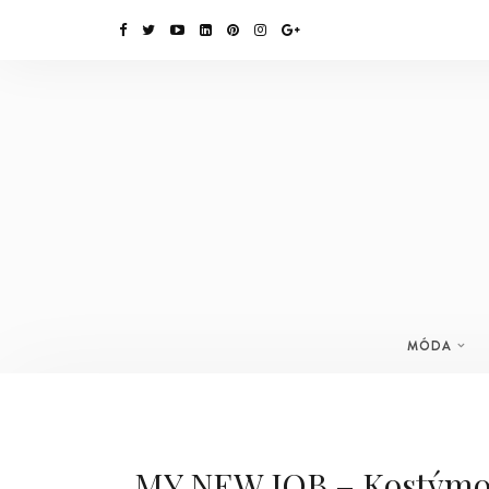
MÓDA
MY NEW JOB – Kostýmová