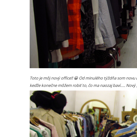
Toto je môj nový office!! 😀 Od minulého týždňa som novu
keďže konečne môžem robiť to, čo ma naozaj baví….. Nový 