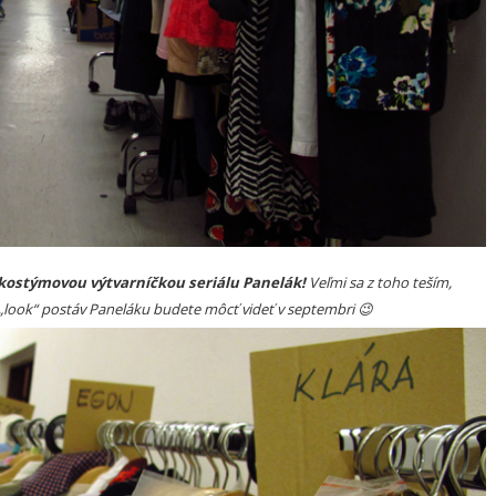
kostýmovou výtvarníčkou seriálu Panelák!
Veľmi sa z toho teším,
„look“ postáv Paneláku budete môcť videť v septembri 😉