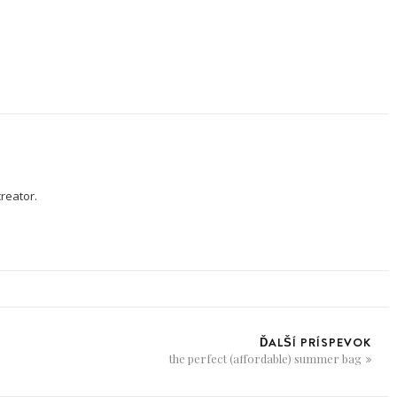
creator.
ĎALŠÍ PRÍSPEVOK
the perfect (affordable) summer bag