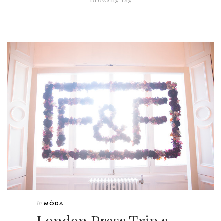
In
MÓDA
London Press Trip s