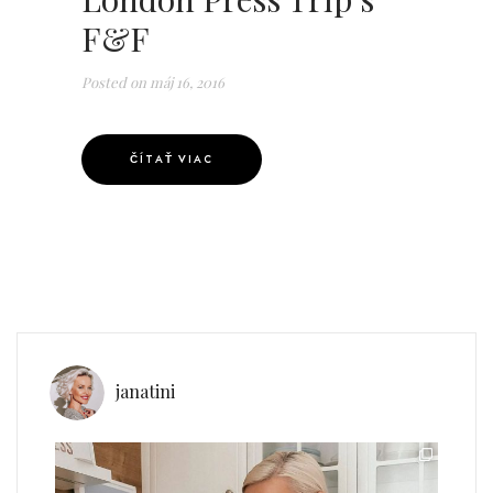
F&F
Posted on
máj 16, 2016
ČÍTAŤ VIAC
janatini