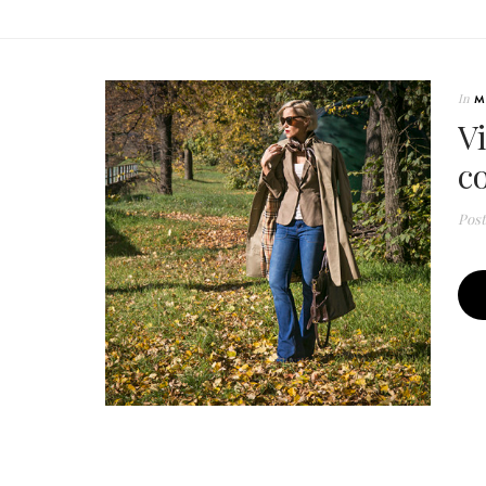
In
M
V
c
Pos