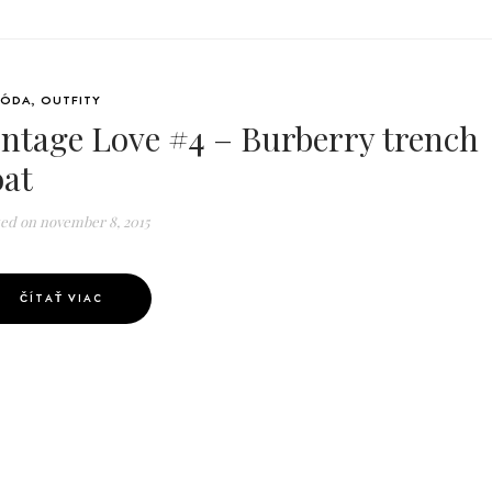
ÓDA
,
OUTFITY
intage Love #4 – Burberry trench
oat
ted on
november 8, 2015
ČÍTAŤ VIAC