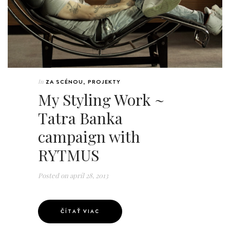
In
ZA SCÉNOU
,
PROJEKTY
My Styling Work ~
Tatra Banka
campaign with
RYTMUS
Posted on
apríl 28, 2013
ČÍTAŤ VIAC