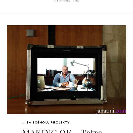
In
ZA SCÉNOU
,
PROJEKTY
MAKING OF ~ Tatra