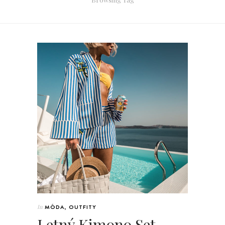
In
MÓDA
,
OUTFITY
Letný Kimono Set