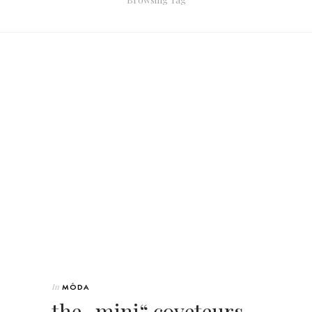
In
MÓDA
the „mini“ coveteurs