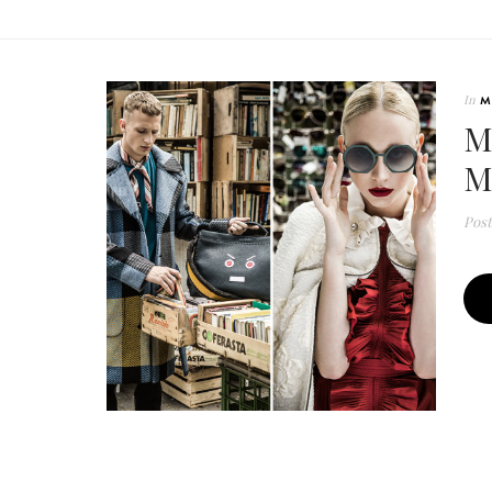
In
M
M
M
Pos