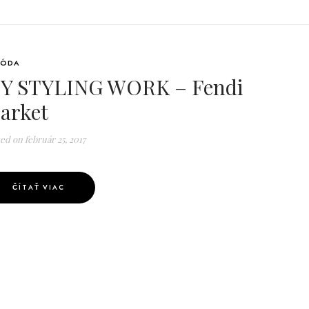
ÓDA
Y STYLING WORK – Fendi
arket
ted on
február 25, 2017
ČÍTAŤ VIAC