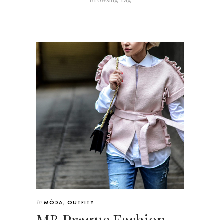
In
MÓDA
,
OUTFITY
MB Prague Fashion