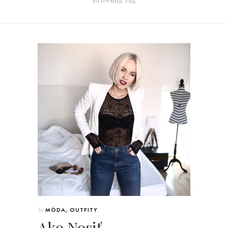
In
MÓDA
,
OUTFITY
Ako Nosiť