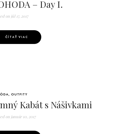
OHODA – Day I.
ted on
júl 17, 2017
ČÍTAŤ VIAC
ÓDA
,
OUTFITY
imný Kabát s Nášivkami
ted on
január 10, 2017