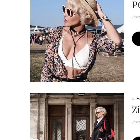
P
Pos
In
M
Z
Pos