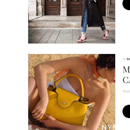
In
S
M
C
Pos