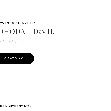
IVOTNÝ ŠTÝL
,
OUTFITY
OHODA – Day II.
ted on
júl 19, 2017
ČÍTAŤ VIAC
ÓDA
,
ŽIVOTNÝ ŠTÝL