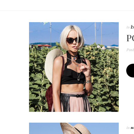
In
Ž
P
Pos
In
M