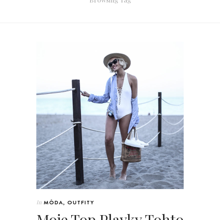
In
MÓDA
,
OUTFITY
Moje Top Plavky Tohto