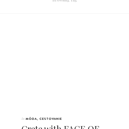
In
MÓDA
,
CESTOVANIE
Crete with FACE OF