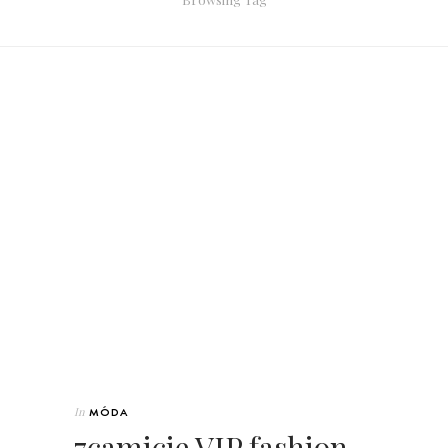
In
MÓDA
7camicie VIP fashion