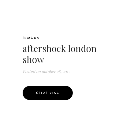
In
MÓDA
aftershock london
show
Posted on
október 28, 2012
ČÍTAŤ VIAC