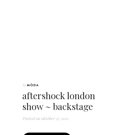
In
MÓDA
aftershock london
show ~ backstage
Posted on
október 27, 2012