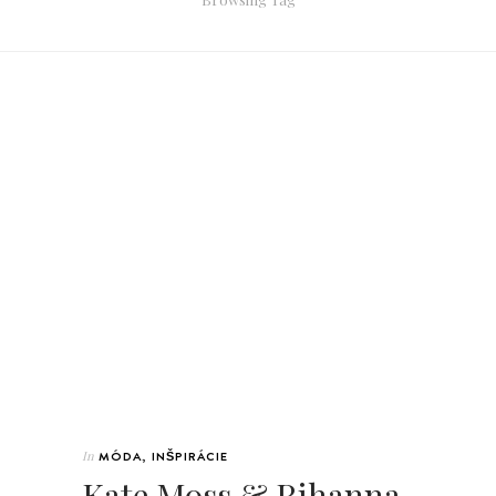
In
MÓDA
,
INŠPIRÁCIE
Kate Moss & Rihanna