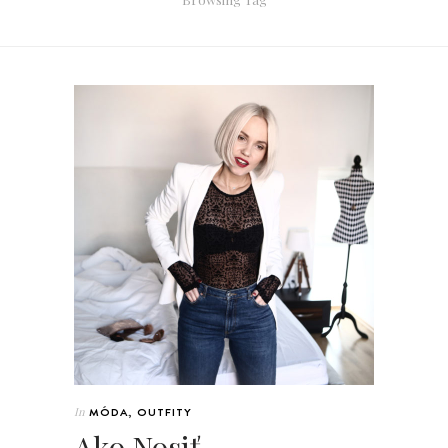
In
MÓDA
,
OUTFITY
Ako Nosiť