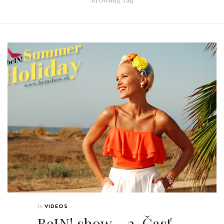
In
VIDEOS
BeIN! show – 2. Časť