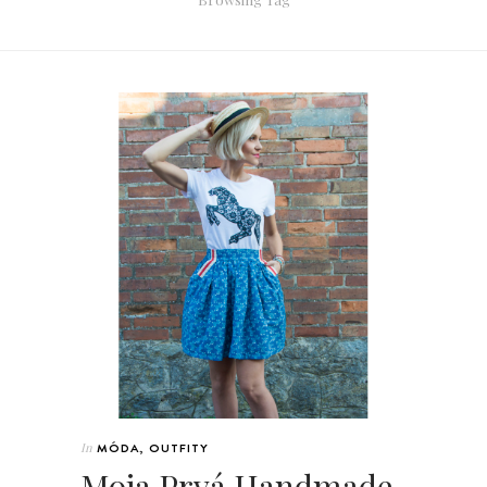
In
MÓDA
,
OUTFITY
Moja Prvá Handmade