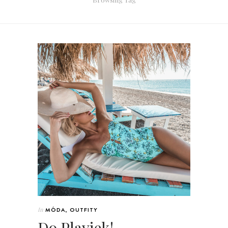
In
MÓDA
,
OUTFITY
Do Plaviek!