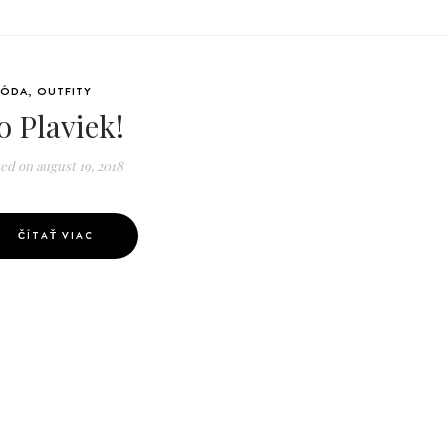
ÓDA
,
OUTFITY
o Plaviek!
ted on
august 19, 2018
ČÍTAŤ VIAC