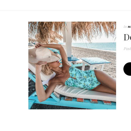
In
M
D
Pos