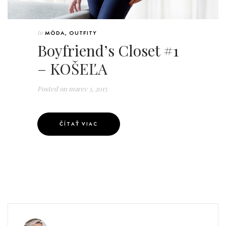
In
MÓDA
,
OUTFITY
Boyfriend’s Closet #1
– KOŠEĽA
Posted on
marec 3, 2015
ČÍTAŤ VIAC