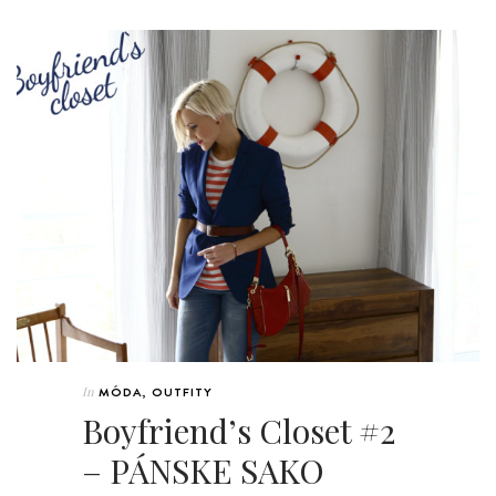
In
MÓDA
,
OUTFITY
Boyfriend’s Closet #2
– PÁNSKE SAKO