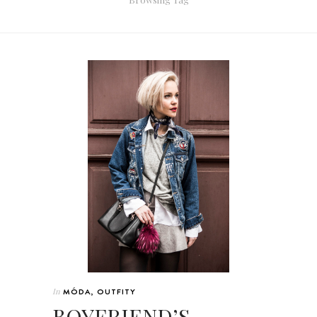
In
MÓDA
,
OUTFITY
BOYFRIEND’S