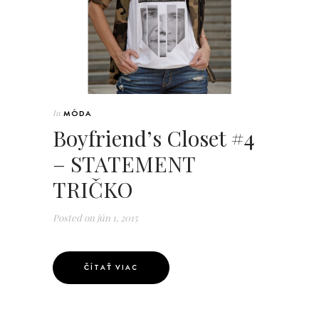
In
MÓDA
Boyfriend’s Closet #4
– STATEMENT
TRIČKO
Posted on
jún 1, 2015
ČÍTAŤ VIAC