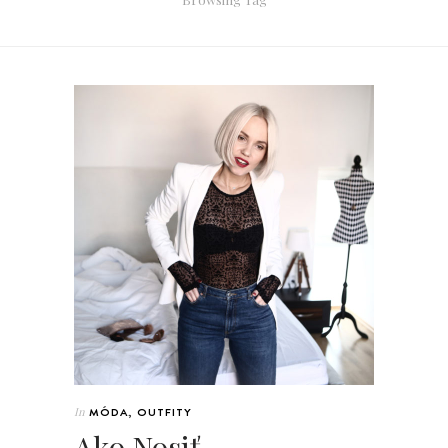
In
MÓDA
,
OUTFITY
Ako Nosiť