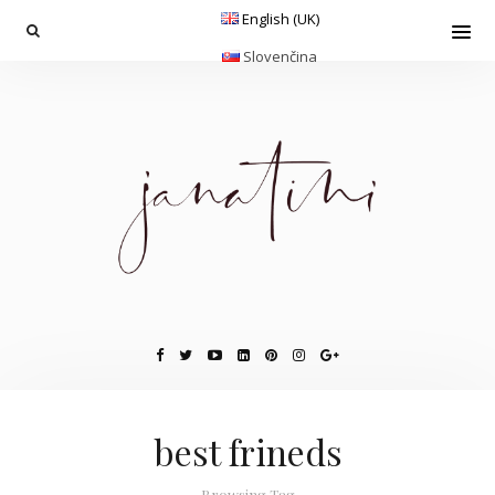
English (UK)
Slovenčina
best frineds
Browsing Tag